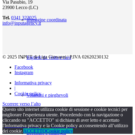
Via Pasubio, 19
23900 Lecco (LC)
Tel.
0341 323025
Immagine coordinata
info@inputagency.it
© 2025 INPUT di Liga Giovanni | P.IVA 02620230132
Biglietti da visita e card
Facebook
Instagram
Informativa privacy
|
Cookie policy
Volantini e pieghevoli
Scorrere verso l’alto
Questo sito internet utilizza cookie di sessione e cookie tecnici per
migliorare l'esperienza utente. Procedendo con la navigazione o
cliccando su "ACCETTO" si dichiara di aver letto e accettato
l'
Informativa privacy
e la
Cookie policy
acconsentendo all’utilizzo
dei cookie.
ACCETTO
Cookie policy
Brochure e cataloghi